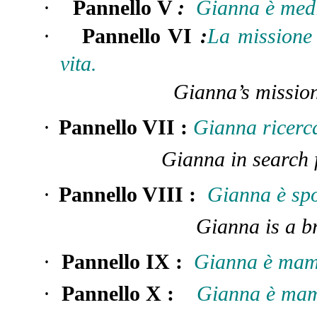
·
Pannello
V
:
Gianna è medi
·
Pannello VI
:
La missione
vita
.
Gianna’s mission 
·
Pannello VII
:
Gianna ricerca
Gianna in search 
·
Pannello VIII
:
Gianna è spo
Gianna is a b
·
Pannello IX
:
Gianna è mamm
·
Pannello X
:
Gianna è mamm