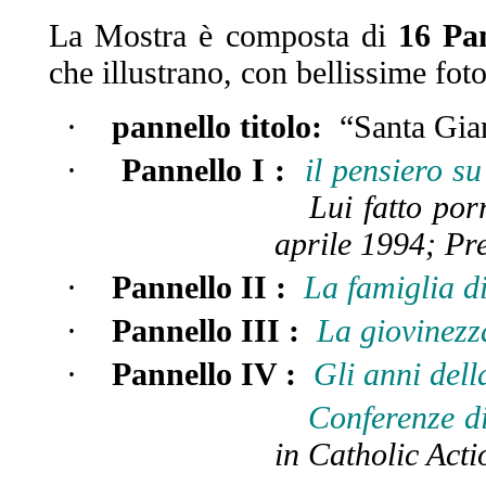
La Mostra è composta di
16 Pan
che illustrano, con bellissime fot
·
pannello titolo:
“Santa Gian
·
Pannello I
:
il pensiero s
Lu
i
fatto por
aprile 1994;
Pr
·
Pannello II :
La famiglia d
·
Pannello III :
La giovinezz
·
Pannello IV :
Gli anni del
Conferenze d
in
Catholic Acti