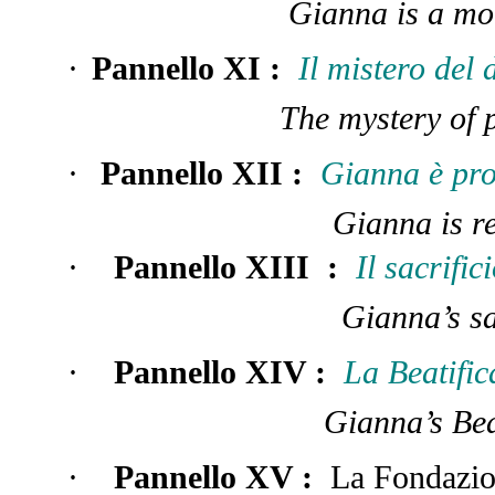
Gianna is a mo
·
Pannello XI
:
Il mistero del 
The mystery of 
·
Pannello XII
:
Gianna è pro
Gianna is re
·
Pannello XIII
:
Il sacrific
Gianna’s sa
·
Pannello XIV
:
La Beatifi
Gianna’s Beatificat
·
Pannello XV
:
La Fondazio