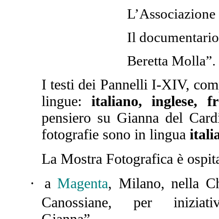
L’Associazione “Amici 
Il documentario: “La sce
Beretta Molla”.
I testi dei Pannelli I-XIV, com
lingue:
italiano
,
inglese
,
f
pensiero su Gianna del Cardi
fotografie sono in
lingua
itali
La Mostra Fotografica è ospita
·
a
Magenta
, Milano, nella C
Canossiane, per iniziat
Gianna” (Cell.